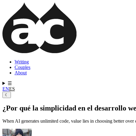
Pasar
al
contenido
principal
Writing
Couples
Navegación
About
principal
☰
EN
ES
☾
¿Por qué la simplicidad en el desarrollo w
When AI generates unlimited code, value lies in choosing better ove