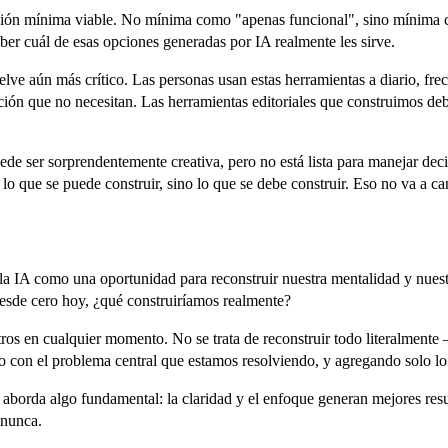
olución mínima viable. No mínima como "apenas funcional", sino mínima
ber cuál de esas opciones generadas por IA realmente les sirve.
vuelve aún más crítico. Las personas usan estas herramientas a diario, fr
ción que no necesitan. Las herramientas editoriales que construimos deb
e ser sorprendentemente creativa, pero no está lista para manejar deci
o que se puede construir, sino lo que se debe construir. Eso no va a ca
la IA como una oportunidad para reconstruir nuestra mentalidad y nue
sde cero hoy, ¿qué construiríamos realmente?
tros en cualquier momento. No se trata de reconstruir todo literalment
 con el problema central que estamos resolviendo, y agregando solo lo 
 aborda algo fundamental: la claridad y el enfoque generan mejores res
 nunca.