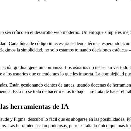
pio sea crítico en el desarrollo web moderno. Un enfoque simple es mej
dad. Cada línea de código innecesaria es deuda técnica esperando acumu
elegimos la simplicidad, no solo estamos tomando decisiones estéticas
tación gradual generan confianza. Los usuarios no necesitan ver todo l
ce a los usuarios que entendemos lo que les importa. La complejidad pue
madas. Están gestionando cientos de tareas, usando docenas de herramie
iencia. Esto no se trata de hacer menos trabajo —se trata de hacer el tra
 las herramientas de IA
de y Figma, descubrí lo fácil que es ahogarse en las posibilidades. P
rafos. Las herramientas son poderosas, pero les falta lo único que más i