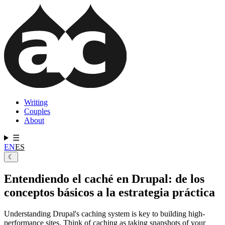
Pasar
al
contenido
principal
Writing
Couples
Navegación
About
principal
☰
EN
ES
☾
Entendiendo el caché en Drupal: de los
conceptos básicos a la estrategia práctica
Understanding Drupal's caching system is key to building high-
performance sites. Think of caching as taking snapshots of your