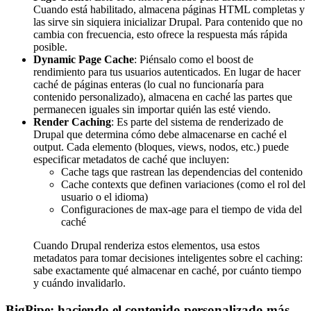
Cuando está habilitado, almacena páginas HTML completas y
las sirve sin siquiera inicializar Drupal. Para contenido que no
cambia con frecuencia, esto ofrece la respuesta más rápida
posible.
Dynamic Page Cache
: Piénsalo como el boost de
rendimiento para tus usuarios autenticados. En lugar de hacer
caché de páginas enteras (lo cual no funcionaría para
contenido personalizado), almacena en caché las partes que
permanecen iguales sin importar quién las esté viendo.
Render Caching
: Es parte del sistema de renderizado de
Drupal que determina cómo debe almacenarse en caché el
output. Cada elemento (bloques, views, nodos, etc.) puede
especificar metadatos de caché que incluyen:
Cache tags que rastrean las dependencias del contenido
Cache contexts que definen variaciones (como el rol del
usuario o el idioma)
Configuraciones de max-age para el tiempo de vida del
caché
Cuando Drupal renderiza estos elementos, usa estos
metadatos para tomar decisiones inteligentes sobre el caching:
sabe exactamente qué almacenar en caché, por cuánto tiempo
y cuándo invalidarlo.
BigPipe: haciendo el contenido personalizado más