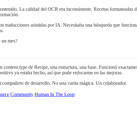
tenido. La calidad del OCR era inconsistente. Recetas formateadas de 
formación.
on traducciones asistidas por IA. Necesitaba una búsqueda que funcionara
s.
e un mes?
ntent type de Recipe, una estructura, una base. Funcionó exactamente
epetitivo ya estaba hecho, así que pude enfocarme en las mejoras.
 mi compañero de desarrollo. No una varita mágica. Un colaborador.
urce
Community
Human In The Loop