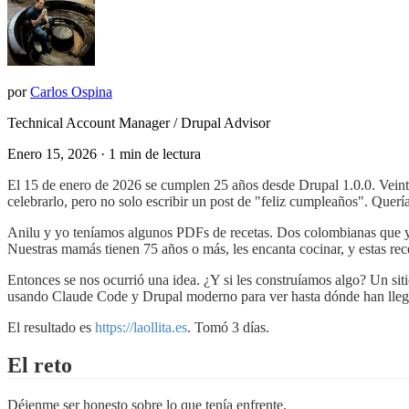
por
Carlos Ospina
Technical Account Manager / Drupal Advisor
Enero 15, 2026
· 1 min de lectura
El 15 de enero de 2026 se cumplen 25 años desde Drupal 1.0.0. Veint
celebrarlo, pero no solo escribir un post de "feliz cumpleaños". Quer
Anilu y yo teníamos algunos PDFs de recetas. Dos colombianas que yo 
Nuestras mamás tienen 75 años o más, les encanta cocinar, y estas recet
Entonces se nos ocurrió una idea. ¿Y si les construíamos algo? Un si
usando Claude Code y Drupal moderno para ver hasta dónde han lleg
El resultado es
https://laollita.es
. Tomó 3 días.
El reto
Déjenme ser honesto sobre lo que tenía enfrente.