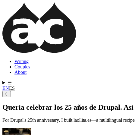
Pasar
al
contenido
principal
Writing
Couples
Navegación
About
principal
☰
EN
ES
☾
Quería celebrar los 25 años de Drupal. Así
For Drupal's 25th anniversary, I built laollita.es—a multilingual rec